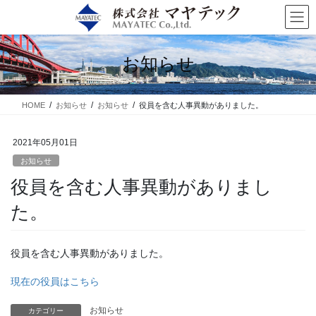
コ
ナ
ン
ビ
テ
ゲ
ン
ー
お知らせ
ツ
シ
に
ョ
移
ン
HOME
お知らせ
お知らせ
役員を含む人事異動がありました。
動
に
移
動
2021年05月01日
お知らせ
役員を含む人事異動がありまし
た。
役員を含む人事異動がありました。
現在の役員はこちら
お知らせ
カテゴリー