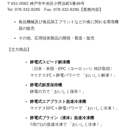
〒651-0082 神戸市中央区小野浜町5番48号
Tel. 078-332-8285 Fax. 078-332-8286【業務内容】
食品機械及び食品加工プラントなどの食に関わる環境機
器の販売
その他、応用技術製品の開発・製造・販売
【主力商品】
静電式スピード解凍機
〔日本・米国・EPC（ヨーロッパ）特許取得〕
マイナス3℃＋静電パワーで 「おいしく解凍！」
静電式鮮度保持機
静電の力で「おいしく保存！」
静電式エアブラスト急速冷凍機
マイナス50℃＋静電パワーで 「おいしく冷凍！」
静電式ブライン（液体）急速冷凍機
7倍(*1)の急速冷凍で 「おいしく冷凍！」