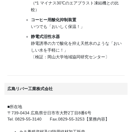
（*1 マイナス30℃のエアブラスト凍結機との比
較）
コーヒー用酸化抑制装置
いつでも「おいしく保温！」
静電式活性水器
静電誘導の力で酸化を抑え天然水のような「おい
しい水を手軽に！」
〔検証：岡山大学地域協同研究センター〕
広島リバー工業株式会社
■所在地
〒739-0434 広島県廿日市市大野2丁目8番6号
Tel. 0829-55-3140 Fax.0829-55-3253【業務内容】
カキ養殖資材及び陸用線材加工販売