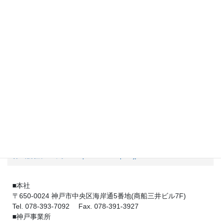
〒794-0005
愛媛県今治市大新田町5丁目7-6
Tel. 0898-22-7873（代） Fax. 0898-22-7703
ブランド開発室
〒650-0011
兵庫県神戸市中央区下山手通2-16-2 ITビル202
Tel. 078-381-9877 Fax. 078-330-0044
関連会社
株式会社デパック
https://www.depak.jp
■本社
〒650-0024 神戸市中央区海岸通5番地(商船三井ビル7F)
Tel. 078-393-7092 Fax. 078-391-3927
■神戸事業所