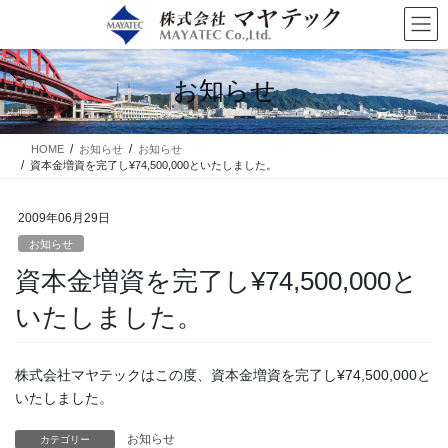
コ
ナ
ン
ビ
テ
ゲ
ン
ー
お知らせ
ツ
シ
に
ョ
移
ン
HOME
お知らせ
お知らせ
動
に
資本金増資を完了し¥74,500,000といたしました。
移
動
2009年06月29日
お知らせ
資本金増資を完了し¥74,500,000と
いたしました。
株式会社マヤテックはこの度、資本金増資を完了し¥74,500,000と
いたしました。
お知らせ
カテゴリー