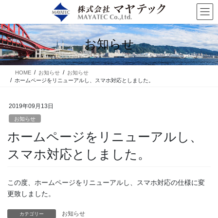
コ
ナ
ン
ビ
テ
ゲ
ン
ー
お知らせ
ツ
シ
に
ョ
移
ン
HOME
お知らせ
お知らせ
動
に
ホームページをリニューアルし、スマホ対応としました。
移
動
2019年09月13日
お知らせ
ホームページをリニューアルし、
スマホ対応としました。
この度、ホームページをリニューアルし、スマホ対応の仕様に変
更致しました。
お知らせ
カテゴリー